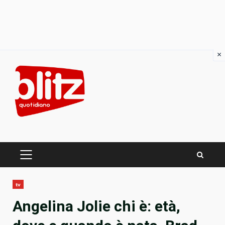
×
Skip
to
content
PRIMARY
MENU
tv
Angelina Jolie chi è: età,