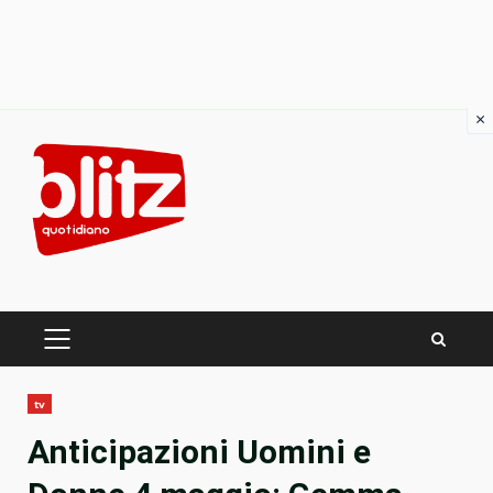
×
Skip
to
content
PRIMARY
MENU
tv
Anticipazioni Uomini e