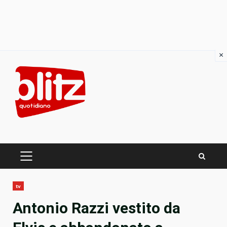
×
Skip
to
content
PRIMARY
MENU
tv
Antonio Razzi vestito da