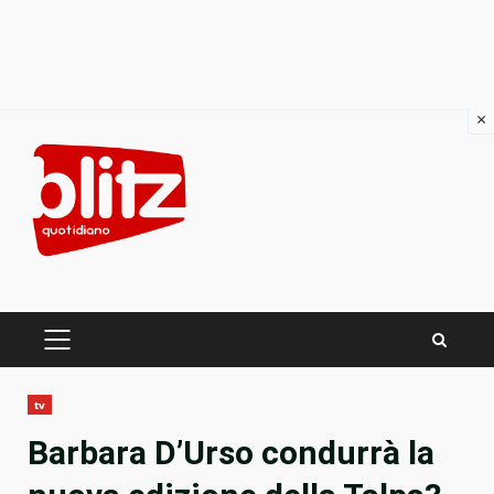
×
Skip
to
content
PRIMARY
MENU
tv
Barbara D’Urso condurrà la