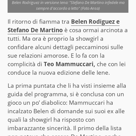
Belen Rodriguez in versione Iena: "Stefano De Martino infedele ma
sempre d'accordo a letto" (Foto Ansa)
Il ritorno di fiamma tra
Belen Rodiguez e
Stefano De Martino
è cosa ormai arcinota a
tutti. Ma ora è proprio la showgirl a
confidare alcuni dettagli peccaminosi sulle
sue relazioni amorose. E lo fa con la
complicità di
Teo Mammuccari,
che con lei
conduce la nuova edizione delle Iene.
La prima puntata che li ha visti insieme alla
guida del programma, si è conclusa con un
gioco un po’ diabolico: Mammuccari ha
incalzato Belen di domande sui suoi ex alle
quali la showgirl ha risposto con
imbarazzante sincerità. Il primo della lista