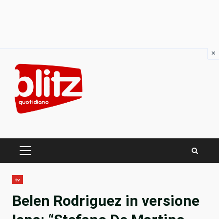
×
Skip
to
content
PRIMARY
MENU
tv
Belen Rodriguez in versione