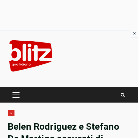
×
Skip
to
content
PRIMARY
MENU
tv
Belen Rodriguez e Stefano