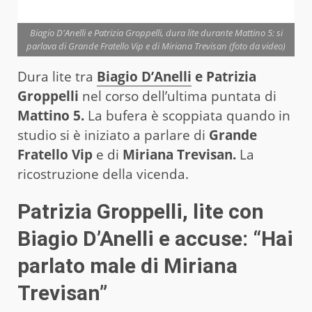
Biagio D'Anelli e Patrizia Groppelli, dura lite durante Mattino 5: si
parlava di Grande Fratello Vip e di Miriana Trevisan (foto da video)
Dura lite tra
Biagio D’Anelli
e Patrizia
Groppelli
nel corso dell’ultima puntata di
Mattino 5.
La bufera è scoppiata quando in
studio si è iniziato a parlare di
Grande
Fratello Vip
e di
Miriana Trevisan.
La
ricostruzione della vicenda.
Patrizia Groppelli, lite con
Biagio D’Anelli e accuse: “Hai
parlato male di Miriana
Trevisan”