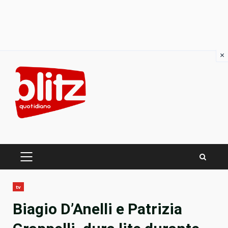
×
Skip
to
content
PRIMARY
MENU
tv
Biagio D’Anelli e Patrizia