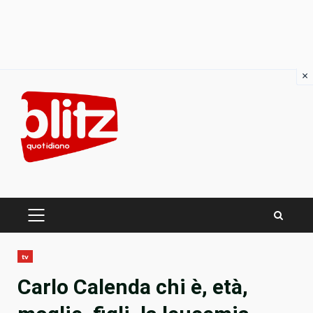
×
Skip
to
content
PRIMARY
MENU
tv
Carlo Calenda chi è, età,