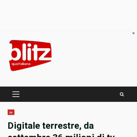
×
Skip
to
content
PRIMARY
MENU
tv
Digitale terrestre, da