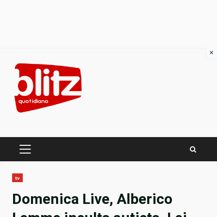
×
Skip
to
content
PRIMARY
MENU
tv
Domenica Live, Alberico