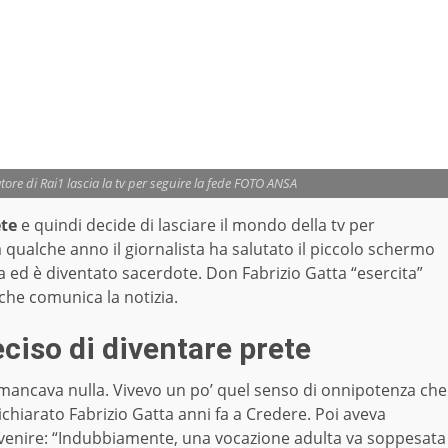
atore di Rai1 lascia la tv per seguire la fede FOTO ANSA
ete
e quindi decide di lasciare il mondo della tv per
 qualche anno il giornalista ha salutato il piccolo schermo
ia ed è diventato sacerdote. Don Fabrizio Gatta “esercita”
 che comunica la notizia.
ciso di diventare prete
 mancava nulla. Vivevo un po’ quel senso di onnipotenza che
chiarato Fabrizio Gatta anni fa a Credere. Poi aveva
vvenire: “Indubbiamente, una vocazione adulta va soppesata