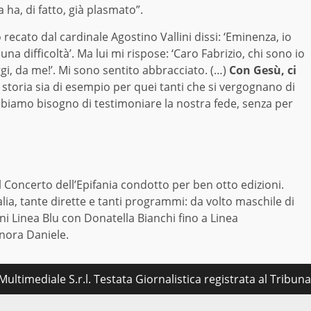
 ha, di fatto, già plasmato”.
ecato dal cardinale Agostino Vallini dissi: ‘Eminenza, io
a difficoltà’. Ma lui mi rispose: ‘Caro Fabrizio, chi sono io
ggi, da me!’. Mi sono sentito abbracciato. (…)
Con Gesù, ci
a storia sia di esempio per quei tanti che si vergognano di
i. Abbiamo bisogno di testimoniare la nostra fede, senza per
l Concerto dell’Epifania condotto per ben otto edizioni.
alia, tante dirette e tanti programmi: da volto maschile di
ni Linea Blu con Donatella Bianchi fino a Linea
onora Daniele.
ultimediale S.r.l. Testata Giornalistica registrata al Tribu