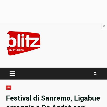
×
Skip
to
content
PRIMARY
MENU
tv
Festival di Sanremo, Ligabue