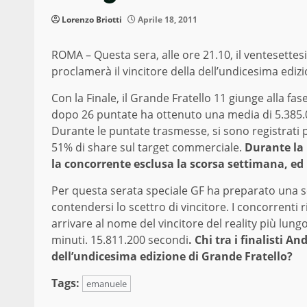
Lorenzo Briotti
Aprile 18, 2011
ROMA – Questa sera, alle ore 21.10, il ventesett
proclamerà il vincitore della dell’undicesima edi
Con la Finale, il Grande Fratello 11 giunge alla f
dopo 26 puntate ha ottenuto una media di 5.385.0
Durante le puntate trasmesse, si sono registrati pic
51% di share sul target commerciale.
Durante la 
la concorrente esclusa la scorsa settimana, e
Per questa serata speciale GF ha preparato una s
contendersi lo scettro di vincitore. I concorrenti 
arrivare al nome del vincitore del reality più lungo
minuti. 15.811.200 secondi
. Chi tra i finalisti 
dell’undicesima edizione di Grande Fratello?
Tags:
emanuele