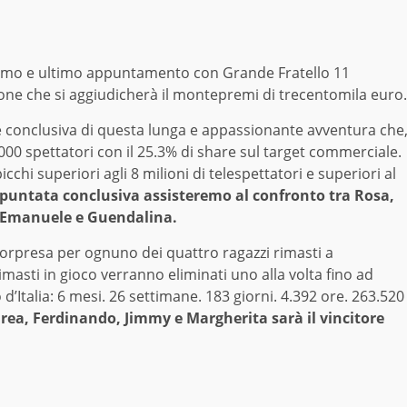
esimo e ultimo appuntamento con Grande Fratello 11
zione che si aggiudicherà il montepremi di trecentomila euro.
ase conclusiva di questa lunga e appassionante avventura che
00 spettatori con il 25.3% di share sul target commerciale.
chi superiori agli 8 milioni di telespettatori e superiori al
puntata conclusiva assisteremo al confronto tra Rosa,
d Emanuele e Guendalina.
orpresa per ognuno dei quattro ragazzi rimasti a
rimasti in gioco verranno eliminati uno alla volta fino ad
 d’Italia: 6 mesi. 26 settimane. 183 giorni. 4.392 ore. 263.520
Andrea, Ferdinando, Jimmy e Margherita sarà il vincitore