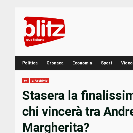
Skip
to
content
Politica
Cronaca
Economia
Sport
Video
tv
z_Archivio
Stasera la finalissi
chi vincerà tra And
Margherita?