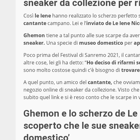
sneaker da collezione per ri
Così
le Iene
hanno realizzato lo scherzo perfetto s
cantante
campano. Lei e l’
inviato de Le Iene
Nic
Ghemon
tiene a tal punto alle sue scarpe da ave
sneaker.
Una specie di
museo domestico
per
ap
Poco prima del Festival di Sanremo 2021, il cantan
altre cose, lei gli ha detto: “
Ho deciso di rifarmi 
sono molto costose quindi c’è bisogno di
trovare
A quel punto, un amico del
cantante,
che ovviam
negozio online di sneaker da collezione. Visto ch
subito quel link e si è reso conto che le scarpe in
Ghemon e lo scherzo de Le 
scoperto che le sue sneake
domestico’