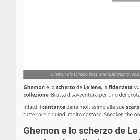
Ghemon e lo scherzo de Le Iene, la fidanzata vuole 
Ghemon
e lo
scherzo
de
Le Iene
, la
fidanzata
vu
collezione
. Brutta disavventura per uno dei prota
Infatti il
cantante
tiene moltissimo alle sue
scarp
tutte rare e quindi molto costose. Sneaker che no
Ghemon e lo scherzo de Le I