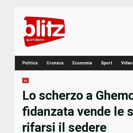
Skip
to
content
Politica
Cronaca
Economia
Sport
Video
tv
Lo scherzo a Ghemon
fidanzata vende le
rifarsi il sedere