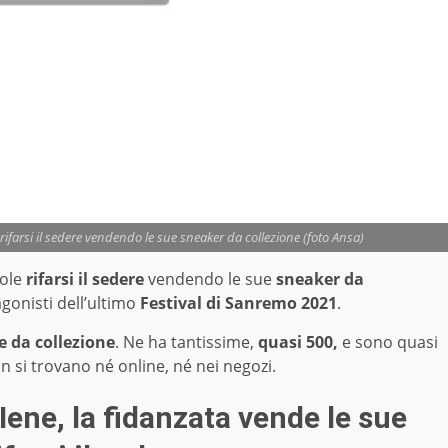
rifarsi il sedere vendendo le sue sneaker da collezione (foto Ansa)
ole
rifarsi il sedere
vendendo le sue
sneaker da
gonisti dell’ultimo
Festival di Sanremo 2021
.
e da collezione
. Ne ha tantissime,
quasi 500,
e sono quasi
n si trovano né online, né nei negozi.
ene, la fidanzata vende le sue