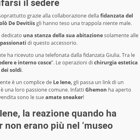
farsi il sedere
oprattutto grazie alla collaborazione della
fidanzata del
olò De Devitiis
gli hanno teso una trappola niente male.
r dedicato
una stanza della sua abitazione
solamente alle
passionati
di questo accessorio.
te ha ricevuto una telefonata dalla fidanzata Giulia. Tra le
sedere e interno cosce
”. Le operazioni di
chirurgia estetica
 dei soldi
.
ente è un complice de
Le Iene,
gli passa un link di un
e è una loro passione comune. Infatti
Ghemon
ha aperto
 vendita sono le sue
amate sneaker
!
Iene, la reazione quando ha
r non erano più nel ‘museo