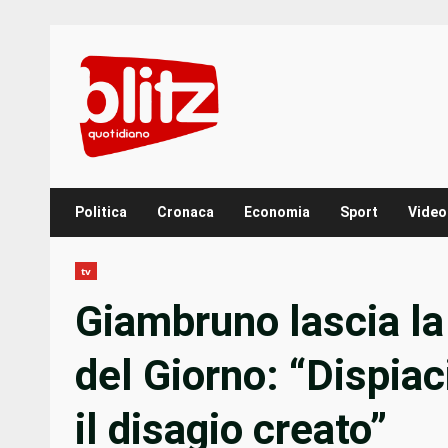
Skip
to
content
Politica
Cronaca
Economia
Sport
Video
tv
Giambruno lascia la
del Giorno: “Dispiac
il disagio creato”