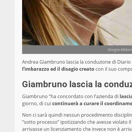
Giorgia Melon
Andrea Giambruno lascia la conduzione di Diario de
l’imbarazzo ed il disagio creato
con il suo comp
Giambruno lascia la conduz
Giambruno “ha concordato con l’azienda di
lasci
giorno, di cui
continuerà a curare il coordinam
Non ci sarà quindi nessun procedimento discipli
“sotto processo” ipotizzando che avesse violato il 
arrivasse un licenziamento che invece non è arriv