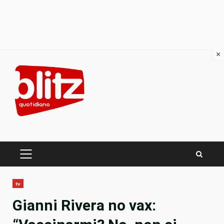
×
Skip
to
content
PRIMARY
MENU
tv
Gianni Rivera no vax: