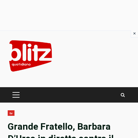
×
Skip
to
content
PRIMARY
MENU
tv
Grande Fratello, Barbara