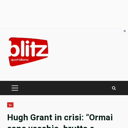
×
Skip
to
content
PRIMARY
MENU
tv
Hugh Grant in crisi: “Ormai