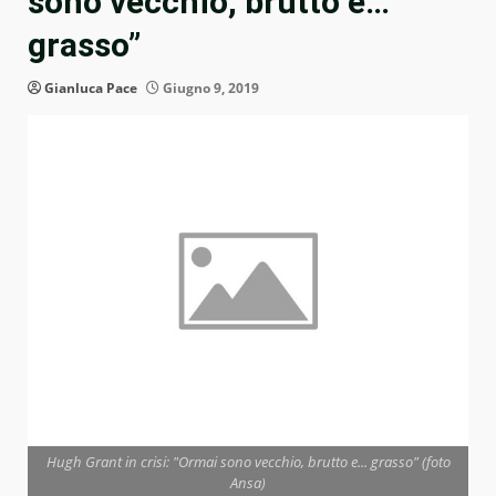
sono vecchio, brutto e…
grasso”
Gianluca Pace
Giugno 9, 2019
Hugh Grant in crisi: "Ormai sono vecchio, brutto e... grasso" (foto
Ansa)