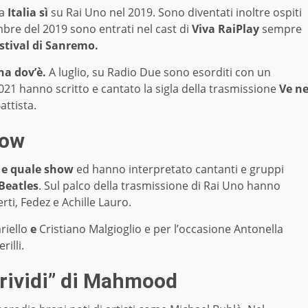
a
Italia sì
su Rai Uno nel 2019. Sono diventati inoltre ospiti
re del 2019 sono entrati nel cast di
Viva RaiPlay
sempre
estival di Sanremo.
a dov’è.
A luglio, su Radio Due sono esorditi con un
21 hanno scritto e cantato la sigla della trasmissione
Ve n
ttista.
how
 e quale show
ed hanno interpretato cantanti e gruppi
 Beatles
. Sul palco della trasmissione di Rai Uno hanno
erti, Fedez e Achille Lauro.
riello
e
Cristiano Malgioglio e per l’occasione Antonella
rilli.
Brividi” di Mahmood