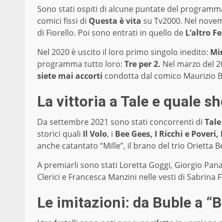
Sono stati ospiti di alcune puntate del programm
comici fissi di
Questa è vita
su Tv2000. Nel novemb
di Fiorello. Poi sono entrati in quello de
L’altro F
Nel 2020 è uscito il loro primo singolo inedito:
Min
programma tutto loro:
Tre per 2.
Nel marzo del 20
siete mai accorti
condotta dal comico Maurizio Ba
La vittoria a Tale e quale s
Da settembre 2021 sono stati concorrenti di
Tale
storici quali
Il Volo
, i
Bee Gees, I
Ricchi e Poveri,
anche catantato “Mille”, il brano del trio Orietta B
A premiarli sono stati Loretta Goggi, Giorgio Pana
Clerici e Francesca Manzini nelle vesti di Sabrina Fe
Le imitazioni: da Buble a “