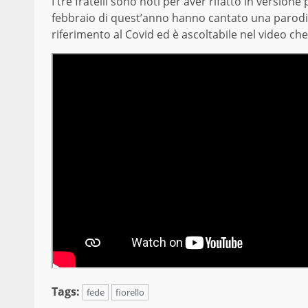
I tre fratelli sono noti per aver rifatto in version
febbraio di quest’anno hanno cantato una parodia
riferimento al Covid ed è ascoltabile nel video ch
Tags:
fede
fiorello