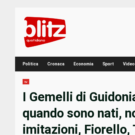
Skip
to
content
Politica
Cronaca
Economia
Sport
Video
tv
I Gemelli di Guidoni
quando sono nati, no
imitazioni, Fiorello