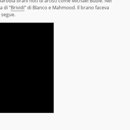
e parodia brani noti di artisti come Michael Bublè. Nel
 di “
Brividi
” di Blanco e Mahmood. Il brano faceva
e segue.