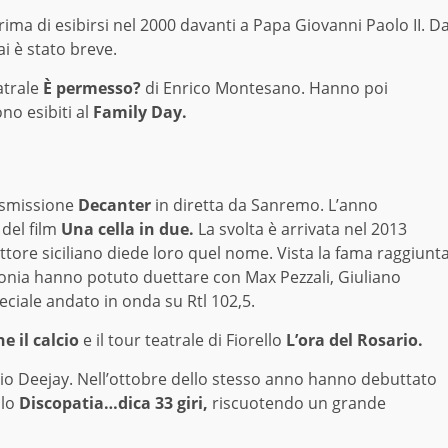
 prima di esibirsi nel 2000 davanti a Papa Giovanni Paolo II. D
Rai è stato breve.
atrale
È permesso?
di Enrico Montesano. Hanno poi
ono esibiti al
Family Day.
rasmissione
Decanter
in diretta da Sanremo. L’anno
del film
Una cella in due.
La svolta è arrivata nel 2013
uttore siciliano diede loro quel nome. Vista la fama raggiunt
onia hanno potuto duettare con Max Pezzali, Giuliano
ciale andato in onda su Rtl 102,5.
he il calcio
e il tour teatrale di Fiorello
L’ora del Rosario.
adio Deejay. Nell’ottobre dello stesso anno hanno debuttato
olo
Discopatia…dica 33 giri,
riscuotendo un grande