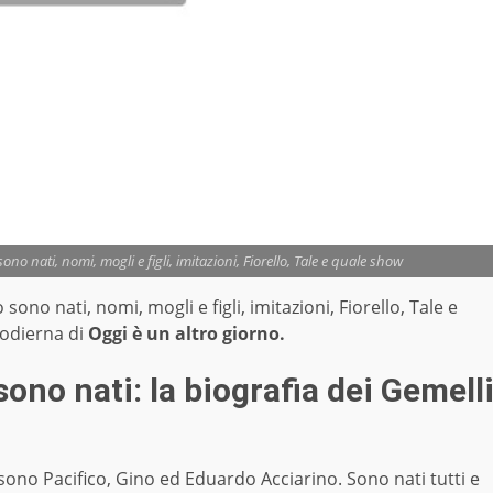
no nati, nomi, mogli e figli, imitazioni, Fiorello, Tale e quale show
ono nati, nomi, mogli e figli, imitazioni, Fiorello, Tale e
a odierna di
Oggi è un altro giorno.
ono nati: la biografia dei Gemell
i sono Pacifico, Gino ed Eduardo Acciarino. Sono nati tutti e