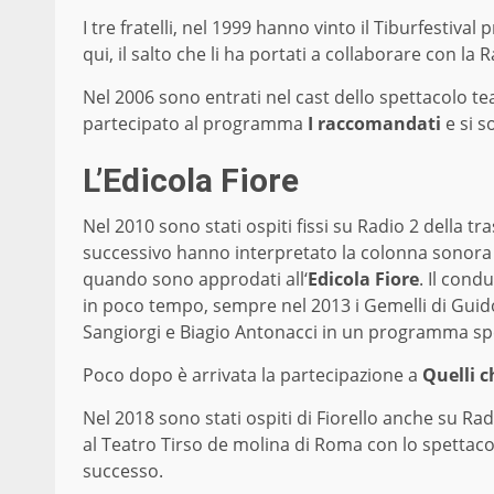
I tre fratelli, nel 1999 hanno vinto il Tiburfestival
qui, il salto che li ha portati a collaborare con la 
Nel 2006 sono entrati nel cast dello spettacolo te
partecipato al programma
I raccomandati
e si s
L’Edicola Fiore
Nel 2010 sono stati ospiti fissi su Radio 2 della t
successivo hanno interpretato la colonna sonora 
quando sono approdati all‘
Edicola Fiore
. Il cond
in poco tempo, sempre nel 2013 i Gemelli di Guid
Sangiorgi e Biagio Antonacci in un programma spe
Poco dopo è arrivata la partecipazione a
Quelli c
Nel 2018 sono stati ospiti di Fiorello anche su R
al Teatro Tirso de molina di Roma con lo spettac
successo.