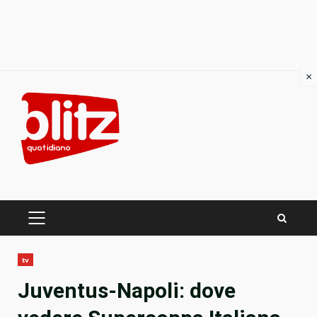
×
Skip
to
content
PRIMARY
MENU
tv
Juventus-Napoli: dove