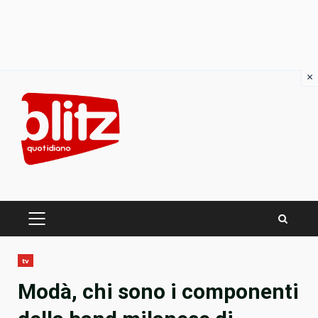
×
Skip
to
content
PRIMARY
MENU
tv
Modà, chi sono i componenti