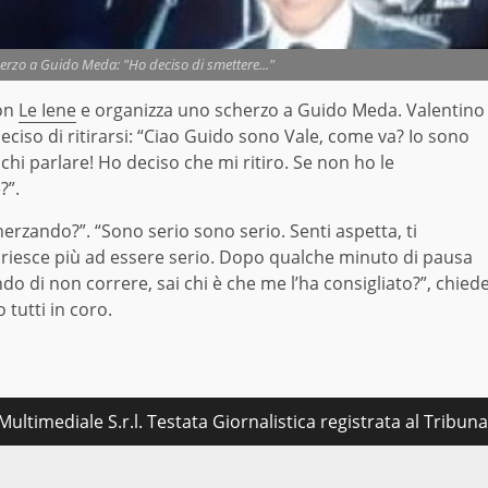
cherzo a Guido Meda: "Ho deciso di smettere..."
con
Le Iene
e organizza uno scherzo a Guido Meda. Valentino
ciso di ritirarsi: “Ciao Guido sono Vale, come va? Io sono
hi parlare! Ho deciso che mi ritiro. Se non ho le
?”.
herzando?”. “Sono serio sono serio. Senti aspetta, ti
n riesce più ad essere serio. Dopo qualche minuto di pausa
di non correre, sai chi è che me l’ha consigliato?”, chied
 tutti in coro.
ultimediale S.r.l. Testata Giornalistica registrata al Tribu