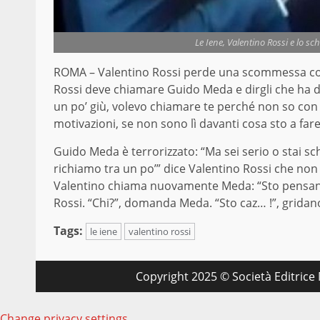
Le Iene, Valentino Rossi e lo s
ROMA – Valentino Rossi perde una scommessa 
Rossi deve chiamare Guido Meda e dirgli che ha de
un po’ giù, volevo chiamare te perché non so con c
motivazioni, se non sono lì davanti cosa sto a fare
Guido Meda è terrorizzato: “Ma sei serio o stai sc
richiamo tra un po’” dice Valentino Rossi che no
Valentino chiama nuovamente Meda: “Sto pensando 
Rossi. “Chi?”, domanda Meda. “Sto caz… !”, gridano
Tags:
le iene
valentino rossi
Copyright 2025 © Società Editrice M
Change privacy settings