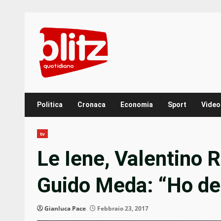
Skip
to
content
Politica
Cronaca
Economia
Sport
Video
tv
Le Iene, Valentino R
Guido Meda: “Ho de
Gianluca Pace
Febbraio 23, 2017