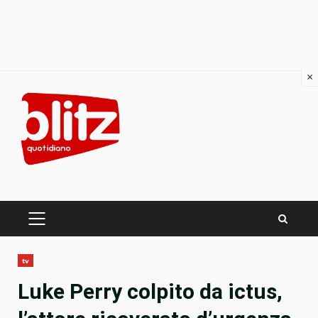
×
Skip
to
content
PRIMARY
MENU
tv
Luke Perry colpito da ictus,