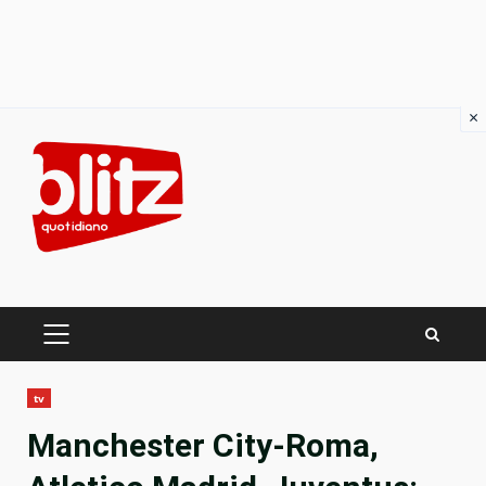
×
Skip
to
content
PRIMARY
MENU
tv
Manchester City-Roma,