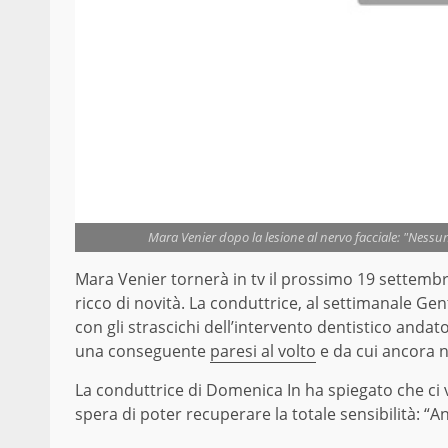
Mara Venier dopo la lesione al nervo facciale: "Nessu
Mara Venier tornerà in tv il prossimo 19 settemb
ricco di novità. La conduttrice, al settimanale Ge
con gli strascichi dell’intervento dentistico anda
una conseguente
paresi al volto
e da cui ancora n
La conduttrice di Domenica In ha spiegato che ci
spera di poter recuperare la totale sensibilità: