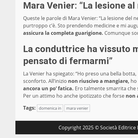
Mara Venier: “La lesione al
Queste le parole di Mara Venier: “La lesione del n
purtroppo c’è. Sto prendendo medicine e mi augur
assicura la completa guarigione.
Comunque sono
La conduttrice ha vissuto 
pensato di fermarmi”
La Venier ha spiegato: “Ho preso una bella botta,
sconforto. All’inizio
non riuscivo a mangiare,
ho 
ancora un po’ fatica.
Ero talmente smarrita che 
Per un attimo ho anche ipotizzato che forse
non 
Tags:
domenica in
mara venier
Copyright 2025 © Società Editrice M