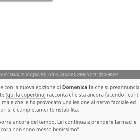
no mi assicura che guarirò, volevo lasciare Domenica In" (foto Ansa)
re con la nuova edizione di
Domenica In
che si preannuncia
nte
(qui la copertina)
racconta che sta ancora facendo i conti
to male che le ha provocato una lesione al nervo facciale ed
on si è completamente ristabilita.
 vorrà ancora del tempo. Lei continua a prendere farmaci e
 “Ancora non sono messa benissimo”.