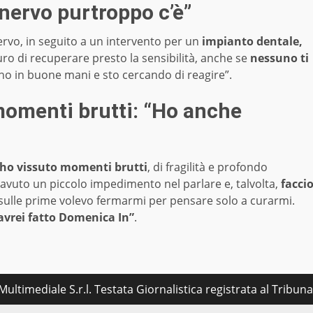
 nervo purtroppo c’è”
ervo, in seguito a un intervento per un
impianto dentale,
o di recuperare presto la sensibilità, anche se
nessuno ti
 in buone mani e sto cercando di reagire”.
momenti brutti: “Ho anche
ho vissuto momenti brutti
, di fragilità e profondo
avuto un piccolo impedimento nel parlare e, talvolta,
facci
sulle prime volevo fermarmi per pensare solo a curarmi.
avrei fatto Domenica In”
.
ultimediale S.r.l. Testata Giornalistica registrata al Tribu