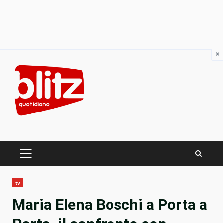
×
Skip
to
content
PRIMARY
MENU
tv
Maria Elena Boschi a Porta a