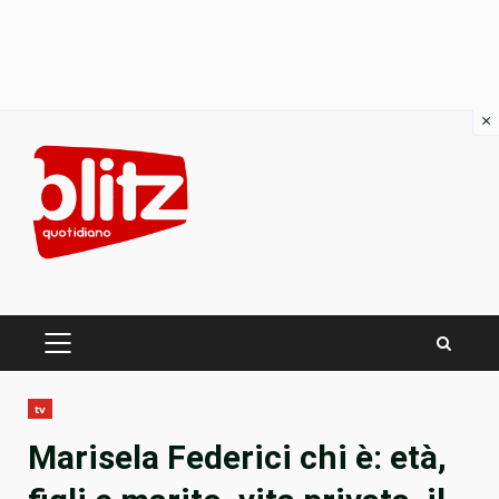
×
Skip
to
content
PRIMARY
MENU
tv
Marisela Federici chi è: età,