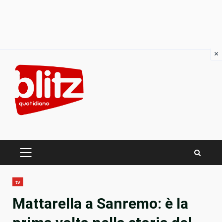
×
Skip
to
content
PRIMARY
MENU
tv
Mattarella a Sanremo: è la