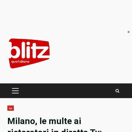
×
Skip
to
content
PRIMARY
MENU
tv
Milano, le multe ai