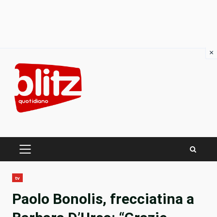
×
Skip
to
content
PRIMARY
MENU
tv
Paolo Bonolis, frecciatina a