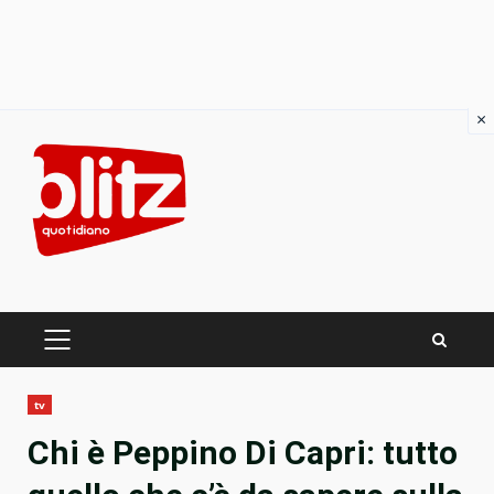
×
Skip
to
content
PRIMARY
MENU
tv
Chi è Peppino Di Capri: tutto