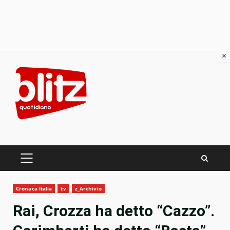
×
Skip
to
content
PRIMARY
MENU
Cronaca Italia
tv
z_Archivio
Rai, Crozza ha detto “Cazzo”.