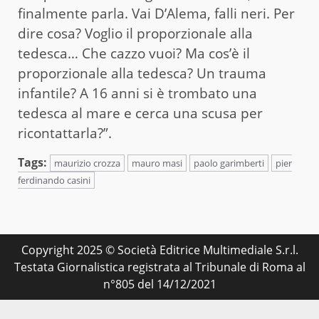
finalmente parla. Vai D’Alema, falli neri. Per
dire cosa? Voglio il proporzionale alla
tedesca… Che cazzo vuoi? Ma cos’è il
proporzionale alla tedesca? Un trauma
infantile? A 16 anni si è trombato una
tedesca al mare e cerca una scusa per
ricontattarla?”.
Tags:
maurizio crozza
mauro masi
paolo garimberti
pier
ferdinando casini
Copyright 2025 © Società Editrice Multimediale S.r.l.
Testata Giornalistica registrata al Tribunale di Roma al
n°805 del 14/12/2021