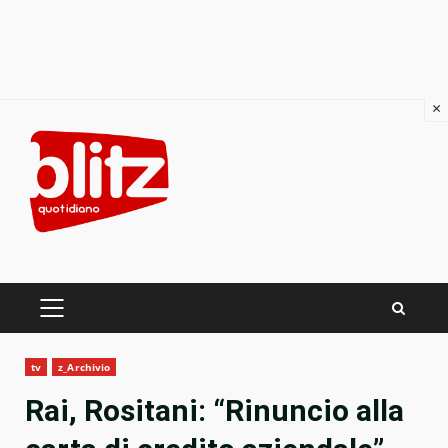
×
Skip
to
content
PRIMARY
MENU
tv
z_Archivio
Rai, Rositani: “Rinuncio alla