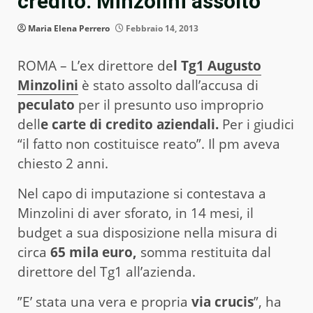
credito: Minzolini assolto
Maria Elena Perrero
Febbraio 14, 2013
ROMA – L’ex direttore de
l Tg
1
Augusto
Minzolini
è stato assolto dall’accusa di
peculato
per il presunto uso improprio
dell
e carte di credito aziendali.
Per i giudici
“il fatto non costituisce reato”. Il pm aveva
chiesto 2 anni.
Nel capo di imputazione si contestava a
Minzolini di aver sforato, in 14 mesi, il
budget a sua disposizione nella misura di
circa
65 mila euro,
somma restituita dal
direttore del Tg1 all’azienda.
”E’ stata una vera e propria
via crucis
”, ha