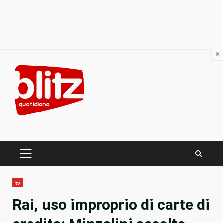
×
Skip
to
content
PRIMARY
MENU
tv
Rai, uso improprio di carte di