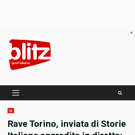
×
Skip
to
content
PRIMARY
MENU
tv
Rave Torino, inviata di Storie