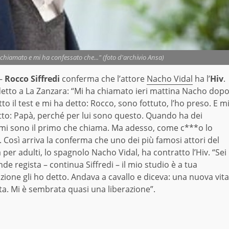
a chiamato e mi ha confessato che..." (foto d'archivio Ansa)
–
Rocco Siffredi
conferma che l’attore
Nacho Vidal
ha l’
Hiv
.
detto a La Zanzara: “Mi ha chiamato ieri mattina Nacho dop
tto il test e mi ha detto: Rocco, sono fottuto, l’ho preso. E m
itto: Papà, perché per lui sono questo. Quando ha dei
mi sono il primo che chiama. Ma adesso, come c***o lo
. Così arriva la conferma che uno dei più famosi attori del
per adulti, lo spagnolo Nacho Vidal, ha contratto l’Hiv. “Sei
de regista – continua Siffredi – il mio studio è a tua
zione gli ho detto. Andava a cavallo e diceva: una nuova vita
ata. Mi è sembrata quasi una liberazione”.