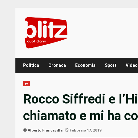
Skip
to
content
Politica
Cronaca
Economia
Sport
Video
tv
Rocco Siffredi e l’H
chiamato e mi ha c
Alberto Francavilla
Febbraio 17, 2019