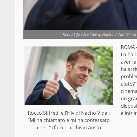
Rocco Siffredi e l'Hiv di Nacho Vidal: "Mi h
ROMA 
Lo ha 
aver fa
ha scr
proble
aiuto?”
cinema 
un gran
disposi
Rocco Siffredi e l’Hiv di Nacho Vidal:
è inizi
“Mi ha chiamato e mi ha confessato
che…” (foto d’archivio Ansa)