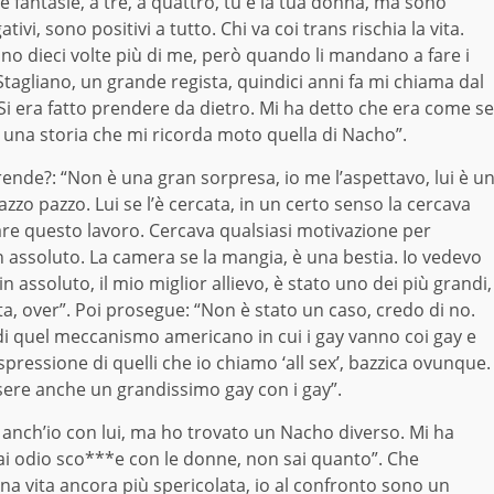
le fantasie, a tre, a quattro, tu e la tua donna, ma sono
tivi, sono positivi a tutto. Chi va coi trans rischia la vita.
nano dieci volte più di me, però quando li mandano a fare i
n Stagliano, un grande regista, quindici anni fa mi chiama dal
 Si era fatto prendere da dietro. Mi ha detto che era come se
E’ una storia che mi ricorda moto quella di Nacho”.
rende?: “Non è una gran sorpresa, io me l’aspettavo, lui è u
zzo pazzo. Lui se l’è cercata, in un certo senso la cercava
are questo lavoro. Cercava qualsiasi motivazione per
in assoluto. La camera se la mangia, è una bestia. Io vedevo
n assoluto, il mio miglior allievo, è stato uno dei più grandi,
ta, over”. Poi prosegue: “Non è stato un caso, credo di no.
i quel meccanismo americano in cui i gay vanno coi gay e
spressione di quelli che io chiamo ‘all sex’, bazzica ovunque.
ere anche un grandissimo gay con i gay”.
o anch’io con lui, ma ho trovato un Nacho diverso. Mi ha
mai odio sco***e con le donne, non sai quanto”. Che
 una vita ancora più spericolata, io al confronto sono un