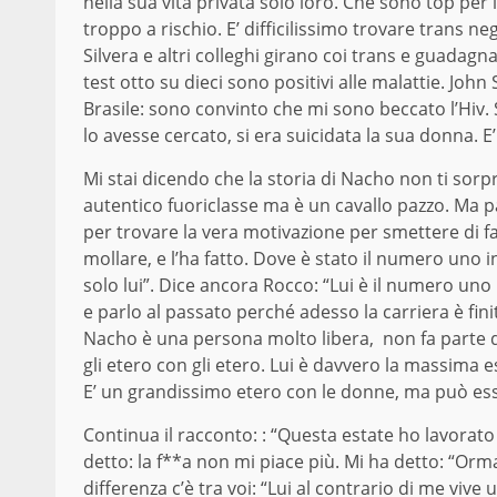
nella sua vita privata solo loro. Che sono top per 
troppo a rischio. E’ difficilissimo trovare trans nega
Silvera e altri colleghi girano coi trans e guadag
test otto su dieci sono positivi alle malattie. Joh
Brasile: sono convinto che mi sono beccato l’Hiv.
lo avesse cercato, si era suicidata la sua donna. 
Mi stai dicendo che la storia di Nacho non ti sorp
autentico fuoriclasse ma è un cavallo pazzo. Ma pa
per trovare la vera motivazione per smettere di f
mollare, e l’ha fatto. Dove è stato il numero uno 
solo lui”. Dice ancora Rocco: “Lui è il numero uno i
e parlo al passato perché adesso la carriera è fini
Nacho è una persona molto libera, non fa parte d
gli etero con gli etero. Lui è davvero la massima e
E’ un grandissimo etero con le donne, ma può ess
Continua il racconto: : “Questa estate ho lavorat
detto: la f**a non mi piace più. Mi ha detto: “Or
differenza c’è tra voi: “Lui al contrario di me vive