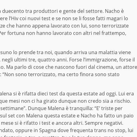
i in duecento tra produttori e gente del settore. Nacho è
 l’Hiv coi nuovi test e se non se li fosse fatti magari lo
zze che hanno appena lavorato con lui, sono terrorizzate
Per fortuna non hanno lavorato con altri nel frattempo,
suno lo prende tra noi, quando arriva una malattia viene
 negli ultimi tre, quattro anni. Forse l’immigrazione, forse il
 so. Ma parlo di cose che nascono fuori dal cinema, un attor
?: “Non sono terrorizzato, ma certo finora sono stato
na si è rifatta dieci test da questa estate ad oggi. Lui era
nque mesi non ci ha girato dunque non credo sia a rischio.
 settimane”. Dunque Malena è tranquilla: “E’ triste per
sul set con Malena questa estate e Nacho ha fatto un paio
mese si è rifatto i test e ancora altri. Sempre negativi.
ndato, oppure in Spagna dove frequenta trans no stop, lui