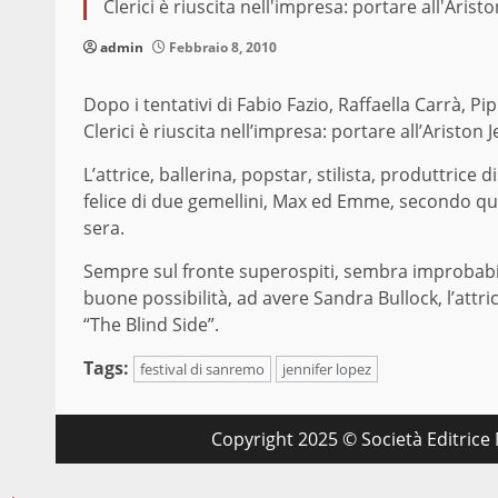
Clerici è riuscita nell'impresa: portare all'Arist
admin
Febbraio 8, 2010
Dopo i tentativi di Fabio Fazio, Raffaella Carrà, P
Clerici è riuscita nell’impresa: portare all’Ariston 
L’attrice, ballerina, popstar, stilista, produttric
felice di due gemellini, Max ed Emme, secondo qua
sera.
Sempre sul fronte superospiti, sembra improbabile 
buone possibilità, ad avere Sandra Bullock, l’attri
“The Blind Side”.
Tags:
festival di sanremo
jennifer lopez
Copyright 2025 © Società Editrice M