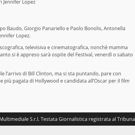
on Jennifer Lopez
ippo Baudo, Giorgio Panariello e Paolo Bonolis, Antonella
Jennifer Lopez.
e discografica, televisiva e cinematografica, nonchè mamma
nto si è appreso sarà ospite del Festival, venerdì o sabato
l’arrivo di Bill Clinton, ma si sta puntando, pare con
ce più pagata di Hollywood e candidata all’Oscar per il film
ultimediale S.r.l. Testata Giornalistica registrata al Tribu