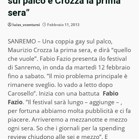
sul palco e Crozza la prima
sera”
luiss_vcontursi
Febbraio 11, 2013
SANREMO – Una coppia gay sul palco,
Maurizio Crozza la prima sera, e dirà “quello
che vuole”. Fabio Fazio presenta ilo festival
di Sanremo, in onda da martedì 12 febbraio
fino a sabato. ”Il mio problema principale è
rimanere sveglio. Io vado a letto dopo
Carosello”. Inizia con una battuta
Fabio
Fazio
. ”Il festival sarà lungo – aggiunge – ,
per fortuna abbiamo molta pubblicità e ci fa
piacere. Arriveremo a mezzanotte e mezzo
ogni sera. So che i giornali per la spending
review chiudono alle sei e mezzo”. E