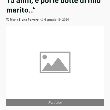
15 anni, e poi le botte di mio
marito…”
Maria Elena Perrero
Gennaio 19, 2020
Fiordaliso