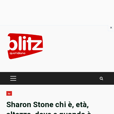
×
Skip
to
content
PRIMARY
MENU
tv
Sharon Stone chi è, età,