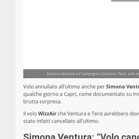
Simona Ventura e il compagno Giovanni Terzi, volo an
Volo annullato all’ultimo anche per
Simona Vent
qualche giorno a Capri, come documentato su Ins
brutta sorpresa.
Il volo
WizzAir
che Ventura e Terzi avrebbero dovu
stato infatti cancellato all’ultimo.
Simona Ventura: “Volo canc