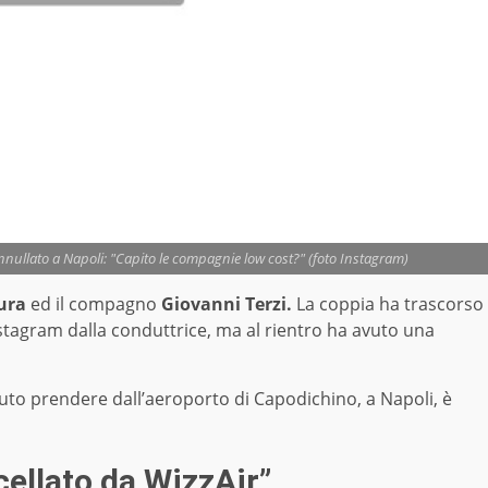
nullato a Napoli: "Capito le compagnie low cost?" (foto Instagram)
ura
ed il compagno
Giovanni Terzi.
La coppia ha trascorso
tagram dalla conduttrice, ma al rientro ha avuto una
to prendere dall’aeroporto di Capodichino, a Napoli, è
ellato da WizzAir”