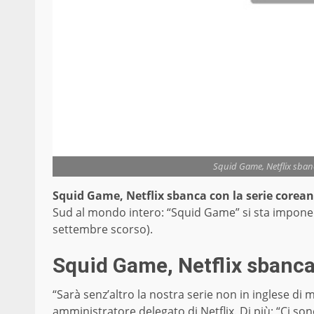
Squid Game, Netflix sban
Squid Game, Netflix sbanca con la serie corea
Sud al mondo intero: “Squid Game” si sta impon
settembre scorso).
Squid Game, Netflix sbanca
“Sarà senz’altro la nostra serie non in inglese di
amministratore
delegato di Netflix. Di più: “Ci so