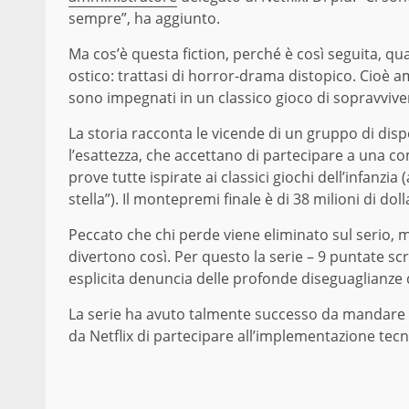
sempre”, ha aggiunto.
Ma cos’è questa fiction, perché è così seguita, qu
ostico: trattasi di horror-drama distopico. Cioè a
sono impegnati in un classico gioco di sopravvive
La storia racconta le vicende di un gruppo di di
l’esattezza, che accettano di partecipare a una co
prove tutte ispirate ai classici giochi dell’infanzi
stella”). Il montepremi finale è di 38 milioni di dolla
Peccato che chi perde viene eliminato sul serio, mu
divertono così. Per questo la serie – 9 puntate s
esplicita denuncia delle profonde diseguaglianze d
La serie ha avuto talmente successo da mandare in
da Netflix di partecipare all’implementazione tec