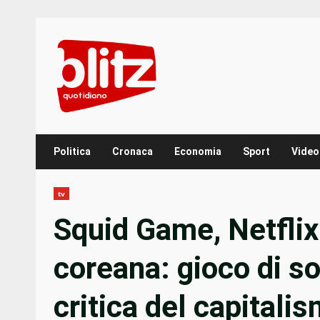
Skip
to
content
Politica
Cronaca
Economia
Sport
Video
tv
Squid Game, Netflix
coreana: gioco di so
critica del capitali