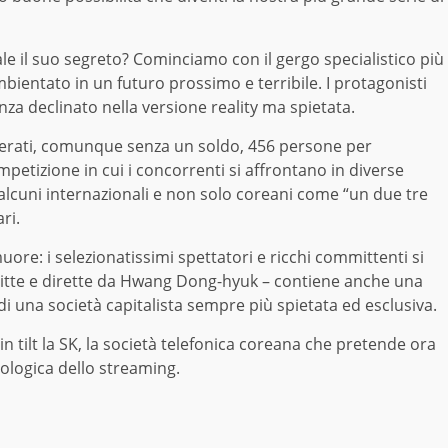
ale il suo segreto? Cominciamo con il gergo specialistico più
mbientato in un futuro prossimo e terribile. I protagonisti
nza declinato nella versione reality ma spietata.
sperati, comunque senza un soldo, 456 persone per
mpetizione in cui i concorrenti si affrontano in diverse
a (alcuni internazionali e non solo coreani come “un due tre
ri.
ore: i selezionatissimi spettatori e ricchi committenti si
critte e dirette da Hwang Dong-hyuk – contiene anche una
i una società capitalista sempre più spietata ed esclusiva.
 tilt la SK, la società telefonica coreana che pretende ora
nologica dello streaming.