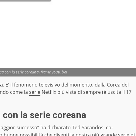
ca con la serie coreana (frame youtube)
na
. E’ il fenomeno televisivo del momento, dalla Corea del
endo come la
serie
Netflix più vista di sempre (è uscita il 17
 con la serie coreana
 maggior successo” ha dichiarato Ted Sarandos, co-
no buone possibilità che diventi la nostra più grande serie di