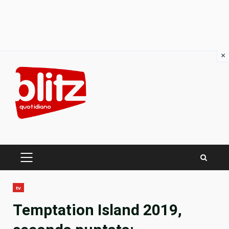
×
Skip
to
content
PRIMARY
MENU
tv
Temptation Island 2019,