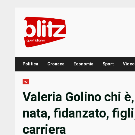
Skip
to
content
Politica
Cronaca
Economia
Sport
Video
tv
Valeria Golino chi è
nata, fidanzato, figli
carriera