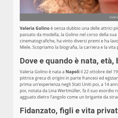
Valeri
Valeria Golino
è senza dubbio una delle attrici p
passato da modella, la Golino nel corso della sua
cinematografiche, ha vinto diversi premi e ha lav
Miele. Scopriamo la biografia, la carriera e la vita 
Dove e quando è nata, età, 
Valeria Golino è nata a
Napoli
il 22 ottobre del 1
pittrice greca di origini in parte francesi ed egizia
prima un’esperienza negli Stati Uniti poi, a 14 an
poi, notata da Lina Wertmüller, fa il suo esordio 
agguato dietro l’angolo come un brigante da strad
Fidanzato, figli e vita priva