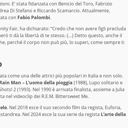
zioni. E’ stata fidanzata con Benicio del Toro, Fabrizio
Andrea Di Stefano e Riccardo Scamarcio. Attualmente,
nzata con
Fabio Palombi
.
anity Fair, ha dichiarato: “Credo che non avere figli precluda
rò ti dà la libertà di te stesso. (…) Detto questo, anche il
che, perché il corpo non può più, lo superi, come sempre ti
o
ata come una delle attrici più popolari in Italia e non solo.
Rain Man – L’uomo della pioggia
(1988), Lupo solitario e
hots! 2 (1993). Nel 1990 è arrivata finalista, assieme a Julia
ta nel videoclip dei R.E.M. Bittersweet Me.
ele
. Nel 2018 esce il suo secondo film da regista, Euforia,
standrea. Nel 2024 esce la sua serie da regista
L’arte della