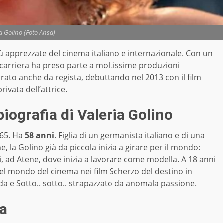
a Golino (Foto Ansa)
iù apprezzate del cinema italiano e internazionale. Con un
 carriera ha preso parte a moltissime produzioni
orato anche da regista, debuttando nel 2013 con il film
privata dell’attrice.
biografia di Valeria Golino
965. Ha
58 anni
. Figlia di un germanista italiano e di una
ne, la Golino già da piccola inizia a girare per il mondo:
ni, ad Atene, dove inizia a lavorare come modella. A 18 anni
nel mondo del cinema nei film Scherzo del destino in
a e Sotto.. sotto.. strapazzato da anomala passione.
ta