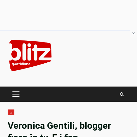
×
Skip
to
content
PRIMARY
MENU
tv
Veronica Gentili, blogger