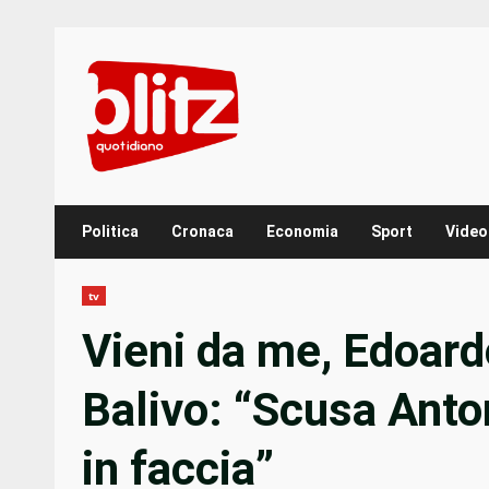
Skip
to
content
Politica
Cronaca
Economia
Sport
Video
tv
Vieni da me, Edoard
Balivo: “Scusa Anton
in faccia”