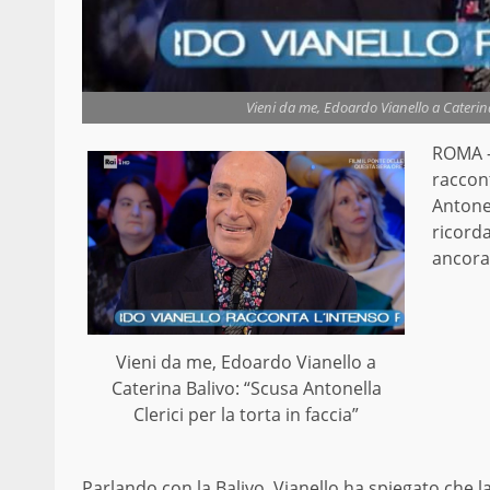
Vieni da me, Edoardo Vianello a Caterina 
ROMA –
raccont
Antonel
ricord
ancora 
Vieni da me, Edoardo Vianello a
Caterina Balivo: “Scusa Antonella
Clerici per la torta in faccia”
Parlando con la Balivo, Vianello ha spiegato che la