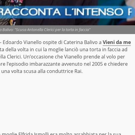
Balivo: "Scusa Antonella Clerici per la torta in faccia"
 Edoardo Vianello ospite di Caterina Balivo a
Vieni da me
a della volta in cui la moglie lanciò una torta in faccia ad
la Clerici. Un’occasione che Vianello prende al volo per
are l’episodio imbarazzante avvenuto nel 2005 e chiedere
una volta scusa alla conduttrice Rai.
 moglie Elfrida Ismolli era molto arrabbiata per la sua