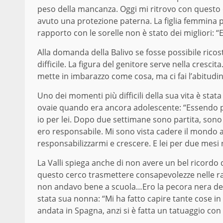
peso della mancanza. Oggi mi ritrovo con questo c
avuto una protezione paterna. La figlia femmina po
rapporto con le sorelle non è stato dei migliori:
Alla domanda della Balivo se fosse possibile ricos
difficile. La figura del genitore serve nella cresc
mette in imbarazzo come cosa, ma ci fai l’abitudi
Uno dei momenti più difficili della sua vita è stat
ovaie quando era ancora adolescente: “Essendo pi
io per lei. Dopo due settimane sono partita, son
ero responsabile. Mi sono vista cadere il mondo
responsabilizzarmi e crescere. E lei per due mesi
La Valli spiega anche di non avere un bel ricordo d
questo cerco trasmettere consapevolezze nelle raga
non andavo bene a scuola…Ero la pecora nera della
stata sua nonna: “Mi ha fatto capire tante cose in
andata in Spagna, anzi si è fatta un tatuaggio con