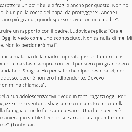
arattere un po’ ribelle e fragile anche per questo. Non ho
i è un po’ la cocca del papà, da proteggere”. Anche il
 “Erano più grandi, quindi spesso stavo con mia madre”.
truire un rapporto con il padre, Ludovica replica: “Ora è
ita. Oggi lo vedo come uno sconosciuto. Non sa nulla di me. Mi
ne. Non lo perdonerò mai”.
a poi la malattia della madre, operata per un tumore alle
ù piccola stavo sempre con lei. Il pensiero più grande ero
o andata in Spagna. Ho pensato che dipendevo da lei, non
 addosso, perché non ero indipendente. Dovevo
 non mi ha chiamata”.
ella sua adolescenza: “Mi rivedo in tanti ragazzi oggi. Per
zze che si sentono sbagliate e criticate. Ero cicciotella,
 famiglia e me lo facevano pesare”. Una luce per lei è
 maniera più sottile. Lei non si è arrabbiata quando sono
 me”. (Fonte Rai)