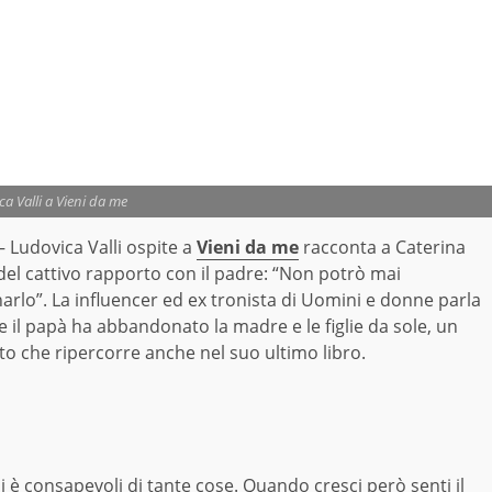
a Valli a Vieni da me
 Ludovica Valli ospite a
Vieni da me
racconta a Caterina
del cattivo rapporto con il padre: “Non potrò mai
rlo”. La influencer ed ex tronista di Uomini e donne parla
 il papà ha abbandonato la madre e le figlie da sole, un
o che ripercorre anche nel suo ultimo libro.
si è consapevoli di tante cose. Quando cresci però senti il