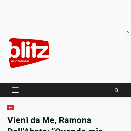
×
Skip
to
content
PRIMARY
MENU
tv
Vieni da Me, Ramona