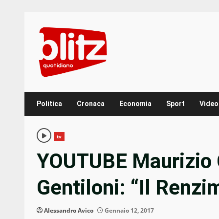
Skip
to
content
Politica
Cronaca
Economia
Sport
Video
tv
YOUTUBE Maurizio 
Gentiloni: “Il Renz
Alessandro Avico
Gennaio 12, 2017