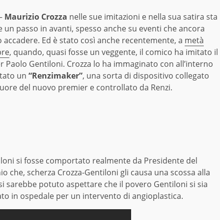
–
Maurizio Crozza
nelle sue imitazioni e nella sua satira sta
 un passo in avanti, spesso anche su eventi che ancora
 accadere. Ed è stato così anche recentemente, a
metà
bre
, quando, quasi fosse un veggente, il comico ha imitato il
r Paolo Gentiloni. Crozza lo ha immaginato con all’interno
tato un
“Renzimaker”
, una sorta di dispositivo collegato
cuore del nuovo premier e controllato da Renzi.
iloni si fosse comportato realmente da Presidente del
io che, scherza Crozza-Gentiloni gli causa una scossa alla
si sarebbe potuto aspettare che il povero Gentiloni si sia
o in ospedale per un intervento di angioplastica.