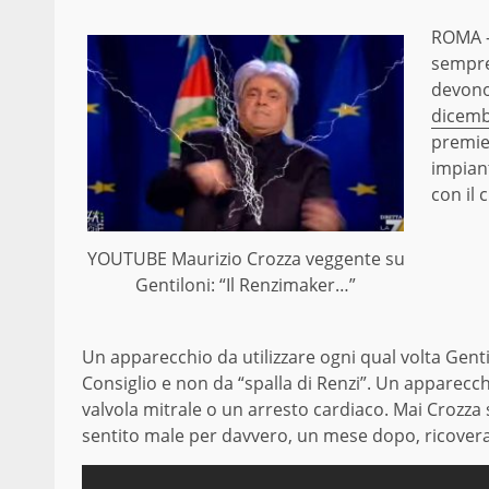
ROMA 
sempre
devono
dicem
premie
impian
con il 
YOUTUBE Maurizio Crozza veggente su
Gentiloni: “Il Renzimaker…”
Un apparecchio da utilizzare ogni qual volta Gent
Consiglio e non da “spalla di Renzi”. Un apparecch
valvola mitrale o un arresto cardiaco. Mai Crozza 
sentito male per davvero, un mese dopo, ricoverat