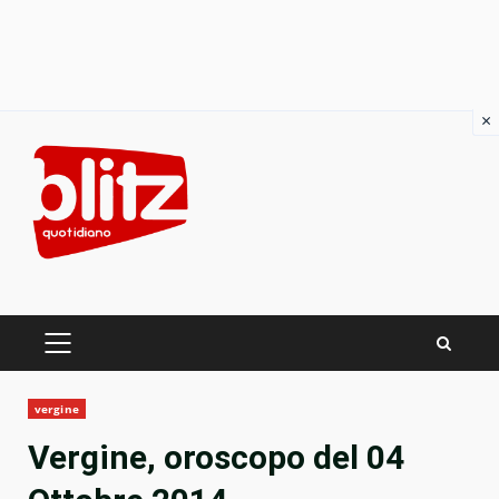
×
Skip
to
content
PRIMARY
MENU
vergine
Vergine, oroscopo del 04